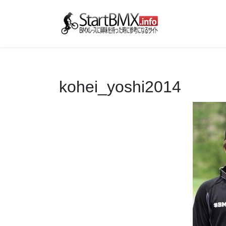
コ
ナ
ン
ビ
テ
ゲ
ン
ー
ツ
シ
へ
ョ
ス
ン
kohei_yoshi2014
キ
に
ッ
移
プ
動