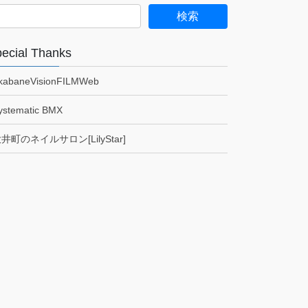
ecial Thanks
kabaneVisionFILMWeb
ystematic BMX
井町のネイルサロン[LilyStar]