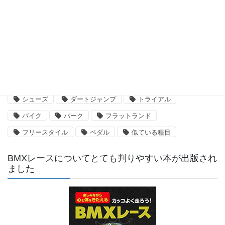
UCI BMX Supercross 2019 – Round3,4 Papendal
The Netherlands 観戦ガイド
2019年5月10日
よくある質問
シューズ
ダートジャンプ
トライアル
バイク
パーク
フラットランド
フリースタイル
ペダル
似ている種目
BMXレースについてとても判りやすい本が出版され
ました